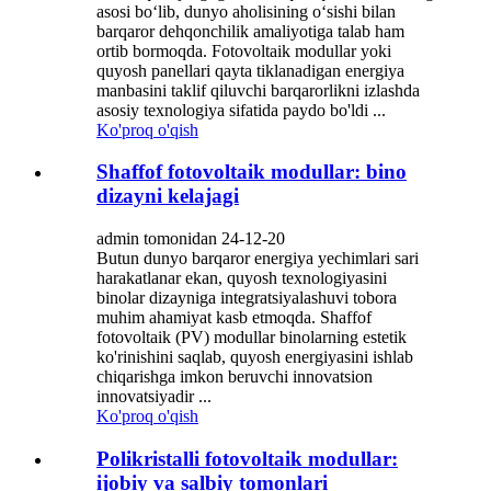
asosi boʻlib, dunyo aholisining oʻsishi bilan
barqaror dehqonchilik amaliyotiga talab ham
ortib bormoqda. Fotovoltaik modullar yoki
quyosh panellari qayta tiklanadigan energiya
manbasini taklif qiluvchi barqarorlikni izlashda
asosiy texnologiya sifatida paydo bo'ldi ...
Ko'proq o'qish
Shaffof fotovoltaik modullar: bino
dizayni kelajagi
admin tomonidan 24-12-20
Butun dunyo barqaror energiya yechimlari sari
harakatlanar ekan, quyosh texnologiyasini
binolar dizayniga integratsiyalashuvi tobora
muhim ahamiyat kasb etmoqda. Shaffof
fotovoltaik (PV) modullar binolarning estetik
ko'rinishini saqlab, quyosh energiyasini ishlab
chiqarishga imkon beruvchi innovatsion
innovatsiyadir ...
Ko'proq o'qish
Polikristalli fotovoltaik modullar:
ijobiy va salbiy tomonlari