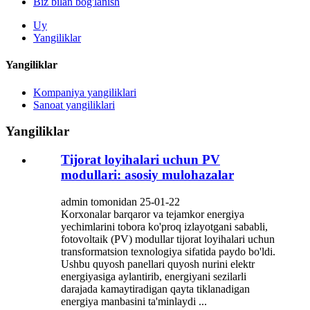
Biz bilan bog'lanish
Uy
Yangiliklar
Yangiliklar
Kompaniya yangiliklari
Sanoat yangiliklari
Yangiliklar
Tijorat loyihalari uchun PV
modullari: asosiy mulohazalar
admin tomonidan 25-01-22
Korxonalar barqaror va tejamkor energiya
yechimlarini tobora ko'proq izlayotgani sababli,
fotovoltaik (PV) modullar tijorat loyihalari uchun
transformatsion texnologiya sifatida paydo bo'ldi.
Ushbu quyosh panellari quyosh nurini elektr
energiyasiga aylantirib, energiyani sezilarli
darajada kamaytiradigan qayta tiklanadigan
energiya manbasini ta'minlaydi ...