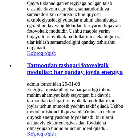
Qayta tiklanadigan energiyaga bo'lgan talab
o'sishda davom etar ekan, samaradorlik va
samaradorlikni oshirish uchun quyosh
texnologiyasidagi yutuqlar muhim ahamiyatga
ega. Shunday yangiliklardan biri yarim hujayrali
fotovoltaik moduldir. Ushbu maqola yarim
hujayrali fotovoltaik modullar nima ekanligini va
ular ishlash samaradorligini qanday oshirishni
o'rganadi ...
Ko'proq o'qish
Tarmoqdan tashqari fotovoltaik
modullar: har qanday joyda energiya
admin tomonidan 25-01-08
Energiya mustaqilligi va barqarorligi tobora
muhim ahamiyat kasb etayotgan bir davrda
tarmoqdan tashqari fotovoltaik modullar uzoq
joylar uchun munosib yechim taklif qiladi. Ushbu
modullar ishonchli quvvatni ta'minlash uchun
quyosh energiyasidan foydalanadi, bu ularni
an'anaviy elektr energiyasidan foydalana
olmaydigan hududlar uchun ideal qiladi...
Ko'proq o'qish