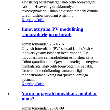
xavfsizroq batareyalarga talab ortib borayotgani
sababli, Huawei ilg'or akkumulyator
texnologiyalarini ishlab chiqishda birinchi o'rinda
turadi. Ushbu maqolani o'rganing ...
Ko'proq o'qish
Innovatsiyalar PV modulining
samaradorligini oshiradi
admin tomonidan 25-01-16
Quyosh fotovoltaik (PV) sanoati jadal o'sish va
innovatsiyalarni boshdan kechirmoqda, PV
modullarining samaradorligini oshirishga katta
e'tibor qaratilmoqda. Qayta tiklanadigan energiya
manbalariga talab ortib borayotganligi sababli,
fotovoltaik modullarning samaradorligi
raqobatbardoshlikning hal qiluvchi omiliga
aylanadi...
Ko'proq o'qish
Yarim hujayrali fotovoltaik modullar
nima?
admin tomonidan 25-01-09