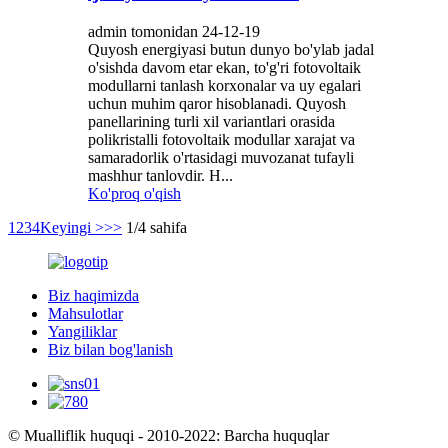
admin tomonidan 24-12-19
Quyosh energiyasi butun dunyo bo'ylab jadal
o'sishda davom etar ekan, to'g'ri fotovoltaik
modullarni tanlash korxonalar va uy egalari
uchun muhim qaror hisoblanadi. Quyosh
panellarining turli xil variantlari orasida
polikristalli fotovoltaik modullar xarajat va
samaradorlik o'rtasidagi muvozanat tufayli
mashhur tanlovdir. H...
Ko'proq o'qish
1
2
3
4
Keyingi >
>>
1/4 sahifa
Biz haqimizda
Mahsulotlar
Yangiliklar
Biz bilan bog'lanish
© Mualliflik huquqi - 2010-2022: Barcha huquqlar