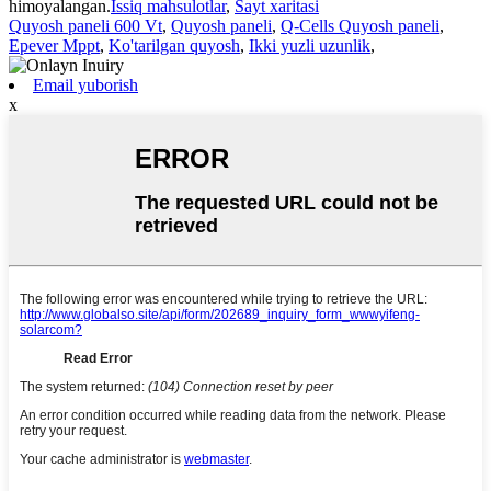
himoyalangan.
Issiq mahsulotlar
,
Sayt xaritasi
Quyosh paneli 600 Vt
,
Quyosh paneli
,
Q-Cells Quyosh paneli
,
Epever Mppt
,
Ko'tarilgan quyosh
,
Ikki yuzli uzunlik
,
Email yuborish
x