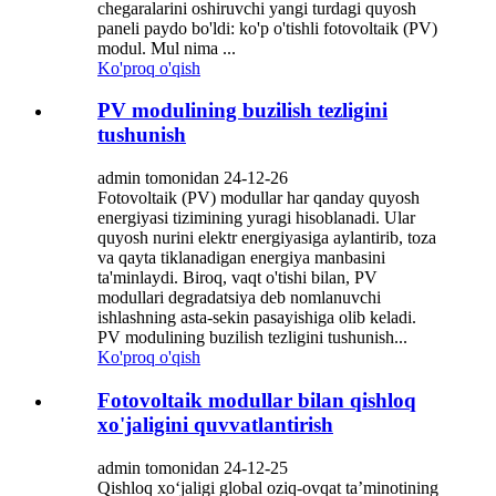
chegaralarini oshiruvchi yangi turdagi quyosh
paneli paydo bo'ldi: ko'p o'tishli fotovoltaik (PV)
modul. Mul nima ...
Ko'proq o'qish
PV modulining buzilish tezligini
tushunish
admin tomonidan 24-12-26
Fotovoltaik (PV) modullar har qanday quyosh
energiyasi tizimining yuragi hisoblanadi. Ular
quyosh nurini elektr energiyasiga aylantirib, toza
va qayta tiklanadigan energiya manbasini
ta'minlaydi. Biroq, vaqt o'tishi bilan, PV
modullari degradatsiya deb nomlanuvchi
ishlashning asta-sekin pasayishiga olib keladi.
PV modulining buzilish tezligini tushunish...
Ko'proq o'qish
Fotovoltaik modullar bilan qishloq
xo'jaligini quvvatlantirish
admin tomonidan 24-12-25
Qishloq xoʻjaligi global oziq-ovqat taʼminotining