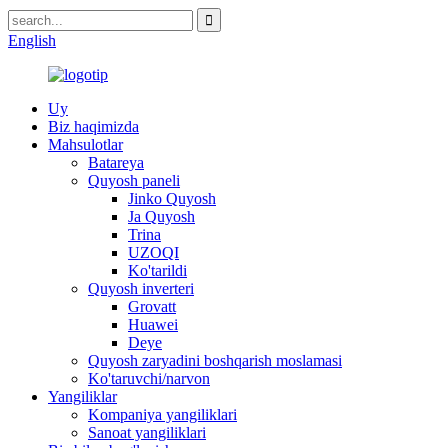
English
Uy
Biz haqimizda
Mahsulotlar
Batareya
Quyosh paneli
Jinko Quyosh
Ja Quyosh
Trina
UZOQI
Ko'tarildi
Quyosh inverteri
Grovatt
Huawei
Deye
Quyosh zaryadini boshqarish moslamasi
Ko'taruvchi/narvon
Yangiliklar
Kompaniya yangiliklari
Sanoat yangiliklari