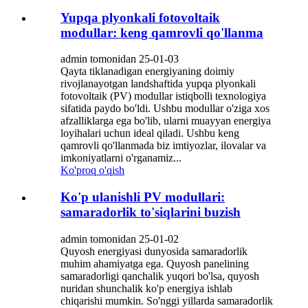
Yupqa plyonkali fotovoltaik
modullar: keng qamrovli qo'llanma
admin tomonidan 25-01-03
Qayta tiklanadigan energiyaning doimiy
rivojlanayotgan landshaftida yupqa plyonkali
fotovoltaik (PV) modullar istiqbolli texnologiya
sifatida paydo bo'ldi. Ushbu modullar o'ziga xos
afzalliklarga ega bo'lib, ularni muayyan energiya
loyihalari uchun ideal qiladi. Ushbu keng
qamrovli qo'llanmada biz imtiyozlar, ilovalar va
imkoniyatlarni o'rganamiz...
Ko'proq o'qish
Ko'p ulanishli PV modullari:
samaradorlik to'siqlarini buzish
admin tomonidan 25-01-02
Quyosh energiyasi dunyosida samaradorlik
muhim ahamiyatga ega. Quyosh panelining
samaradorligi qanchalik yuqori bo'lsa, quyosh
nuridan shunchalik ko'p energiya ishlab
chiqarishi mumkin. So'nggi yillarda samaradorlik