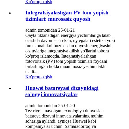
Ko'proq o'qish
Integratsiyalashgan PV tom yopish
tizimlari: murosasiz quyosh
admin tomonidan 25-01-21
Qayta tiklanadigan energiya yechimlariga talab
o'sishda davom etar ekan, uy egalari estetika yoki
funksionallikni buzmasdan quyosh energiyasini
o'z uylariga integratsiya qilish yo'llarini tobora
ko'proq izlamoqda. Integratsiyalashgan
fotovoltaik (PV) tom yopish tizimlari foydani
birlashtirgan holda muammosiz yechim taklif
etadi...
Ko'proq o'qish
Huawei batareyasi dizaynidagi
so'nggi innovatsiyalar
admin tomonidan 25-01-20
Tez rivojlanayotgan texnologiya dunyosida
batareya dizayni innovatsiyalarning muhim
sohasiga aylandi, ayniqsa Huawei kabi
kompaniyalar uchun. Samaradorroq va